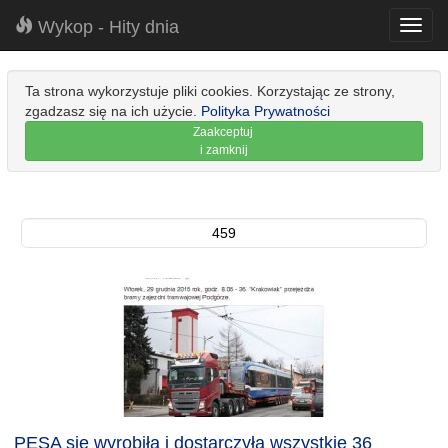
Wykop - Hity dnia
Toggl
navig
Ta strona wykorzystuje pliki cookies. Korzystając ze strony,
zgadzasz się na ich użycie.
Polityka Prywatności
Zaakceptuj
i zamknij
459
PESA się wyrobiła i dostarczyła wszystkie 36