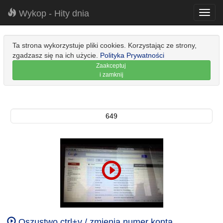
Wykop - Hity dnia
Toggl
navig
Ta strona wykorzystuje pliki cookies. Korzystając ze strony,
zgadzasz się na ich użycie.
Polityka Prywatności
Zaakceptuj
i zamknij
649
Oszustwo ctrl+v / zmienia numer konta