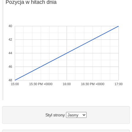
Pozycja w hitach dnia
40
42
44
46
48
15:00
15:30 PM +0000
16:00
16:30 PM +0000
17:00
Styl strony