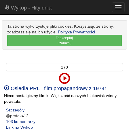
Wykop - Hity dnia
Toggl
navig
Ta strona wykorzystuje pliki cookies. Korzystając ze strony,
zgadzasz się na ich użycie.
Polityka Prywatności
Zaakceptuj
i zamknij
278
Osiedla PRL - film propagandowy z 1974r
Nieco nostalgiczny filmik. Większość naszych blokowisk wtedy
powstało.
Szczegóły
@profek412
103 komentarzy
Link na Wykop