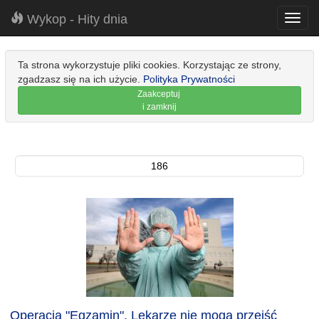
Wykop - Hity dnia
Toggl
navig
Ta strona wykorzystuje pliki cookies. Korzystając ze strony,
zgadzasz się na ich użycie.
Polityka Prywatności
Zaakceptuj
i zamknij
186
Operacja "Egzamin". Lekarze nie mogą przejść