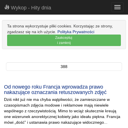
Wykop - Hity dnia
Toggl
navig
Ta strona wykorzystuje pliki cookies. Korzystając ze strony,
zgadzasz się na ich użycie.
Polityka Prywatności
Zaakceptuj
i zamknij
388
Od nowego roku Francja wprowadza prawo
nakazujące oznaczania retuszowanych zdjęć
Dziś nikt już nie ma chyba wątpliwości, że zamieszczane w
czasopismach zdjęcia modowe i reklamowe mają niewiele
wspólnego z rzeczywistością. Mimo to wciąż skutecznie kreują
one wizerunek anorektycznej kobiety jako ideału piękna. Francja
mówi „dość” i ustanawia prawo nakazujące widocznego...