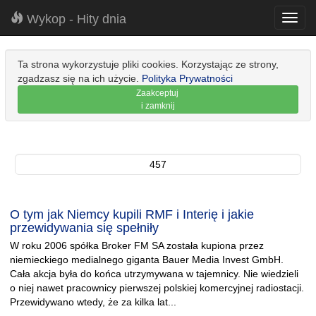
Wykop - Hity dnia
Toggl
navig
Ta strona wykorzystuje pliki cookies. Korzystając ze strony,
zgadzasz się na ich użycie.
Polityka Prywatności
Zaakceptuj
i zamknij
457
O tym jak Niemcy kupili RMF i Interię i jakie
przewidywania się spełniły
W roku 2006 spółka Broker FM SA została kupiona przez
niemieckiego medialnego giganta Bauer Media Invest GmbH.
Cała akcja była do końca utrzymywana w tajemnicy. Nie wiedzieli
o niej nawet pracownicy pierwszej polskiej komercyjnej radiostacji.
Przewidywano wtedy, że za kilka lat...