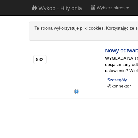
Wykop - Hity dnia
Wybierz okres
Ta strona wykorzystuje pliki cookies. Korzystając ze 
Nowy odtwar
WYGLĄDA NA TO
932
opcja zmiany od
ustawieniu? Wiel
Szczegóły
@konnektor