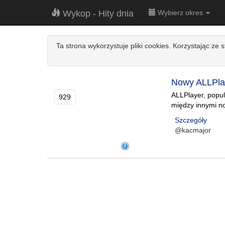
Wykop - Hity dnia
Wybierz okres
Ta strona wykorzystuje pliki cookies. Korzystając ze 
Nowy ALLPlay
ALLPlayer, popul
929
między innymi no
Szczegóły
@kacmajor