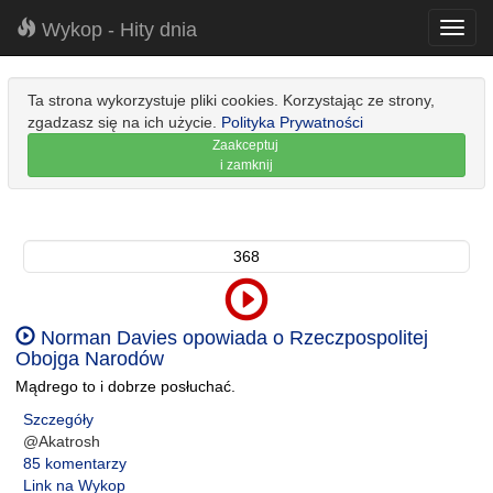
Wykop - Hity dnia
Toggl
navig
Ta strona wykorzystuje pliki cookies. Korzystając ze strony,
zgadzasz się na ich użycie.
Polityka Prywatności
Zaakceptuj
i zamknij
368
Norman Davies opowiada o Rzeczpospolitej
Obojga Narodów
Mądrego to i dobrze posłuchać.
Szczegóły
@Akatrosh
85 komentarzy
Link na Wykop