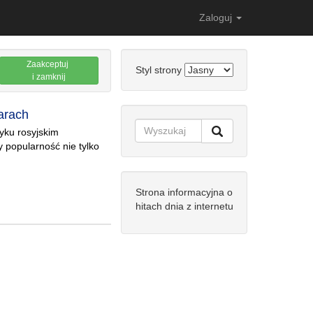
Zaloguj
Zaakceptuj
Styl strony
i zamknij
zarach
yku rosyjskim
 popularność nie tylko
Strona informacyjna o
hitach dnia z internetu