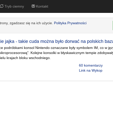
Tryb ciemny
Kontakt
strony, zgadzasz się na ich użycie.
Polityka Prywatności
kie jajka - takie cuda można było dorwać na polskich ba
e podróbkami konsol Nintendo oznaczane były symbolem IM, co w jęz
ikroprocesorową". Kolejne konsolki w błyskawicznym tempie zdobywały
ielu krajach bloku wschodniego.
60 komentarzy
Link na Wykop