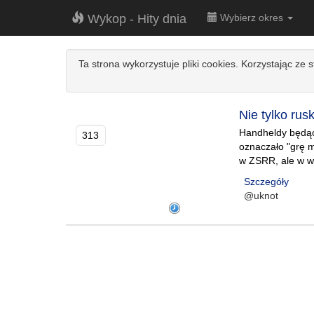
Wykop - Hity dnia
Wybierz okres
Ta strona wykorzystuje pliki cookies. Korzystając ze 
Nie tylko rus
Handheldy będąc
313
oznaczało "grę m
w ZSRR, ale w w
Szczegóły
@uknot