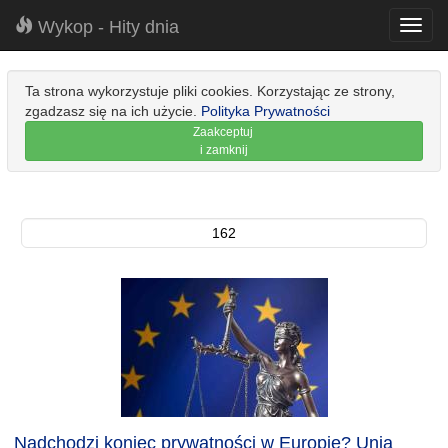
Wykop - Hity dnia
Toggl
navig
Ta strona wykorzystuje pliki cookies. Korzystając ze strony,
zgadzasz się na ich użycie.
Polityka Prywatności
Zaakceptuj
i zamknij
162
Nadchodzi koniec prywatności w Europie? Unia