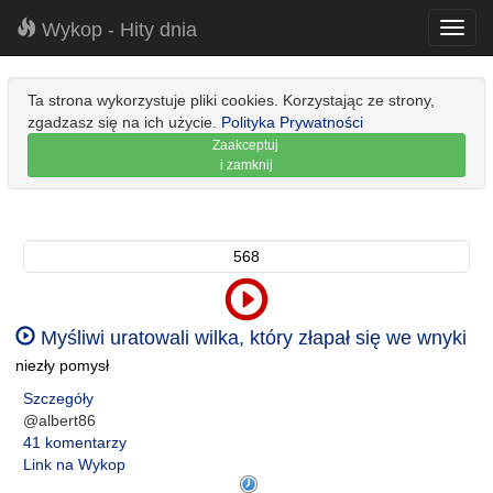
Wykop - Hity dnia
Toggl
navig
Ta strona wykorzystuje pliki cookies. Korzystając ze strony,
zgadzasz się na ich użycie.
Polityka Prywatności
Zaakceptuj
i zamknij
568
Myśliwi uratowali wilka, który złapał się we wnyki
niezły pomysł
Szczegóły
@albert86
41 komentarzy
Link na Wykop