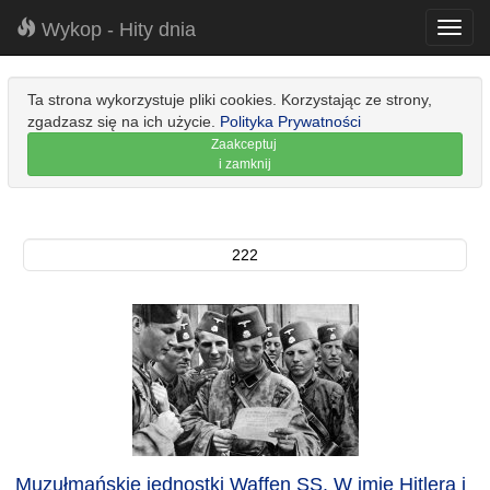
Wykop - Hity dnia
Toggl
navig
Ta strona wykorzystuje pliki cookies. Korzystając ze strony,
zgadzasz się na ich użycie.
Polityka Prywatności
Zaakceptuj
i zamknij
222
Muzułmańskie jednostki Waffen SS. W imię Hitlera i