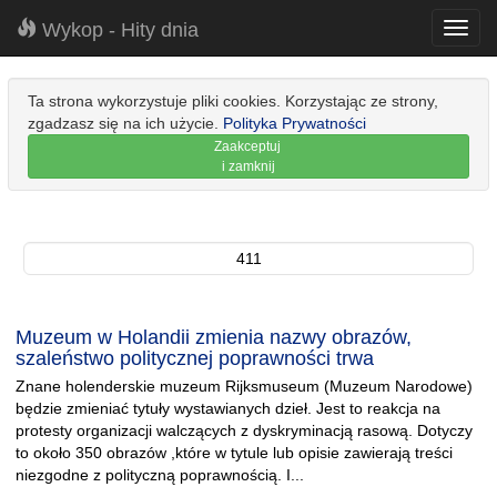
Wykop - Hity dnia
Toggl
navig
Ta strona wykorzystuje pliki cookies. Korzystając ze strony,
zgadzasz się na ich użycie.
Polityka Prywatności
Zaakceptuj
i zamknij
411
Muzeum w Holandii zmienia nazwy obrazów,
szaleństwo politycznej poprawności trwa
Znane holenderskie muzeum Rijksmuseum (Muzeum Narodowe)
będzie zmieniać tytuły wystawianych dzieł. Jest to reakcja na
protesty organizacji walczących z dyskryminacją rasową. Dotyczy
to około 350 obrazów ,które w tytule lub opisie zawierają treści
niezgodne z polityczną poprawnością. I...