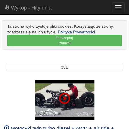
Wykop - Hity dnia
Toggl
navig
Ta strona wykorzystuje pliki cookies. Korzystając ze strony,
zgadzasz się na ich użycie.
Polityka Prywatności
Zaakceptuj
i zamknij
391
Motocykl twin turbo diesel + AWD + air ride +