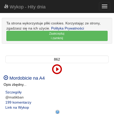
Wykop - Hity dnia
Toggl
navig
Ta strona wykorzystuje pliki cookies. Korzystając ze strony,
zgadzasz się na ich użycie.
Polityka Prywatności
Zaakceptuj
i zamknij
862
Mordobicie na A4
Opis zbędny...
Szczegóły
@matikban
199 komentarzy
Link na Wykop