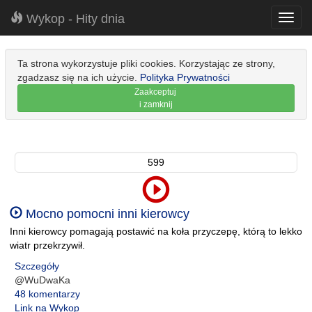
Wykop - Hity dnia
Toggl
navig
Ta strona wykorzystuje pliki cookies. Korzystając ze strony,
zgadzasz się na ich użycie.
Polityka Prywatności
Zaakceptuj
i zamknij
599
Mocno pomocni inni kierowcy
Inni kierowcy pomagają postawić na koła przyczepę, którą to lekko
wiatr przekrzywił.
Szczegóły
@WuDwaKa
48 komentarzy
Link na Wykop