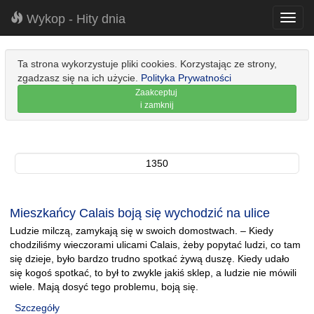
Wykop - Hity dnia
Toggl
navig
Ta strona wykorzystuje pliki cookies. Korzystając ze strony,
zgadzasz się na ich użycie.
Polityka Prywatności
Zaakceptuj
i zamknij
1350
Mieszkańcy Calais boją się wychodzić na ulice
Ludzie milczą, zamykają się w swoich domostwach. – Kiedy
chodziliśmy wieczorami ulicami Calais, żeby popytać ludzi, co tam
się dzieje, było bardzo trudno spotkać żywą duszę. Kiedy udało
się kogoś spotkać, to był to zwykle jakiś sklep, a ludzie nie mówili
wiele. Mają dosyć tego problemu, boją się.
Szczegóły