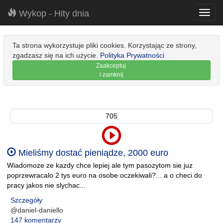
Wykop - Hity dnia
Toggl
navig
Ta strona wykorzystuje pliki cookies. Korzystając ze strony,
zgadzasz się na ich użycie.
Polityka Prywatności
Zaakceptuj
i zamknij
705
Mieliśmy dostać pieniądze, 2000 euro
Wiadomoze ze kazdy chce lepiej ale tym pasozytom sie juz
poprzewracalo 2 tys euro na osobe oczekiwali?... a o checi do
pracy jakos nie slychac...
Szczegóły
@daniel-daniello
147 komentarzy