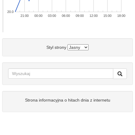
20.0
21:00
00:00
03:00
06:00
09:00
12:00
15:00
18:00
Styl strony
Strona informacyjna o hitach dnia z internetu