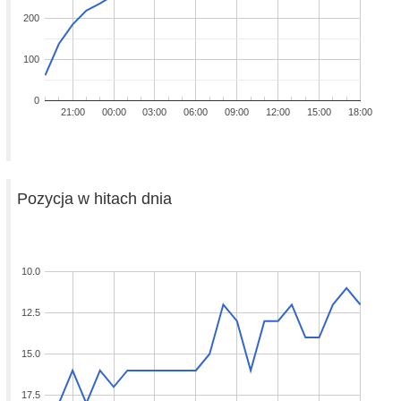
200
100
0
21:00
00:00
03:00
06:00
09:00
12:00
15:00
18:00
Pozycja w hitach dnia
10.0
12.5
15.0
17.5