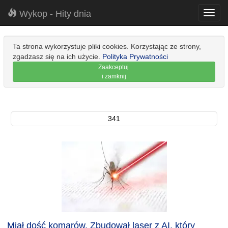
Wykop - Hity dnia
Toggl
navig
Ta strona wykorzystuje pliki cookies. Korzystając ze strony,
zgadzasz się na ich użycie.
Polityka Prywatności
Zaakceptuj
i zamknij
341
Miał dość komarów. Zbudował laser z AI, który