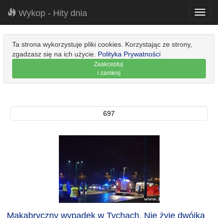
Wykop - Hity dnia
Toggl
navig
Ta strona wykorzystuje pliki cookies. Korzystając ze strony,
zgadzasz się na ich użycie.
Polityka Prywatności
Zaakceptuj
i zamknij
697
Makabryczny wypadek w Tychach. Nie żyje dwójka