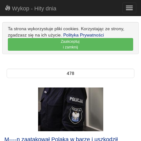
Wykop - Hity dnia
Toggl
navig
Ta strona wykorzystuje pliki cookies. Korzystając ze strony,
zgadzasz się na ich użycie.
Polityka Prywatności
Zaakceptuj
i zamknij
478
M----n zaatakował Polaka w barze i uszkodził