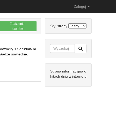
Zaloguj
Zaakceptuj
Styl strony
i zamknij
wróciły 17 grudnia br.
władze sowieckie.
Strona informacyjna o
hitach dnia z internetu