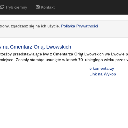
Tryb ciemny
Kontakt
strony, zgadzasz się na ich użycie.
Polityka Prywatności
y na Cmentarz Orląt Lwowskich
rzeźby przedstawiające lwy z Cmentarza Orląt Lwowskich we Lwowie po
iejsce. Zostały stamtąd usunięte w latach 70. ubiegłego wieku przez 
5 komentarzy
Link na Wykop