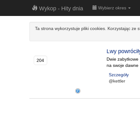
Wykop - Hity dnia
Wybierz okres
Ta strona wykorzystuje pliki cookies. Korzystając ze 
Lwy powrócił
Dwie zabytkowe 
204
na swoje dawne m
Szczegóły
@kettler