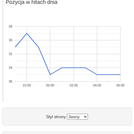
Pozycja w hitach dnia
28
30
32
34
36
22:00
00:00
02:00
04:00
06:00
Styl strony