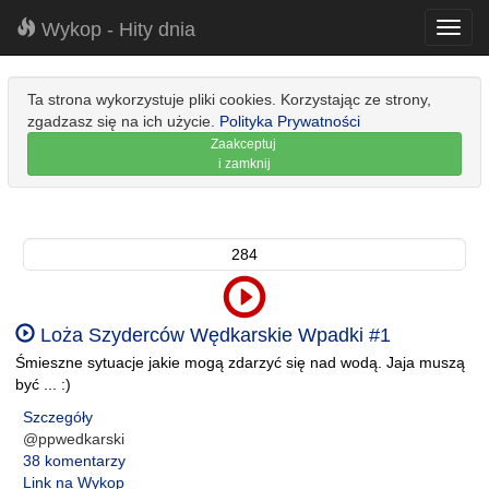
Wykop - Hity dnia
Toggl
navig
Ta strona wykorzystuje pliki cookies. Korzystając ze strony,
zgadzasz się na ich użycie.
Polityka Prywatności
Zaakceptuj
i zamknij
284
Loża Szyderców Wędkarskie Wpadki #1
Śmieszne sytuacje jakie mogą zdarzyć się nad wodą. Jaja muszą
być ... :)
Szczegóły
@ppwedkarski
38 komentarzy
Link na Wykop