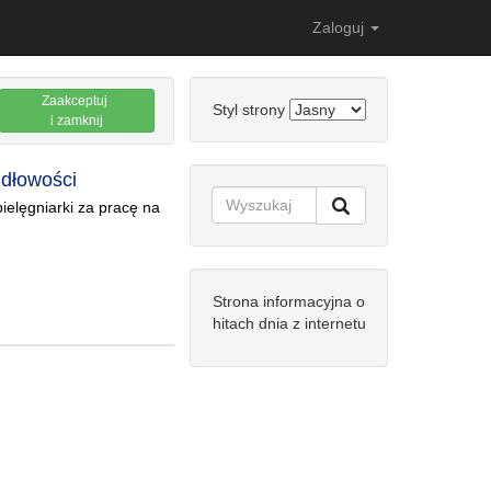
Zaloguj
Zaakceptuj
Styl strony
i zamknij
idłowości
pielęgniarki za pracę na
Strona informacyjna o
hitach dnia z internetu