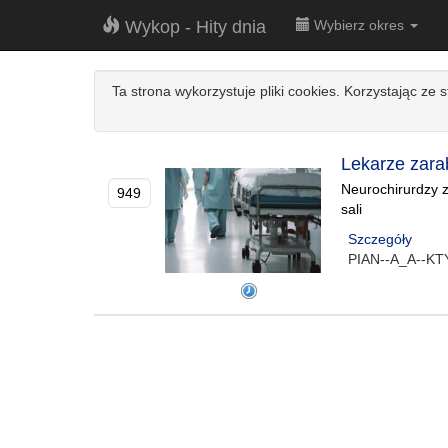
Wykop - Hity dnia
Wybierz okres
Ta strona wykorzystuje pliki cookies. Korzystając ze 
Lekarze zara
Neurochirurdzy ze
949
sali
Szczegóły
PIAN--A_A--K