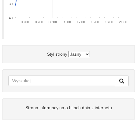
30
40
00:00
03:00
06:00
09:00
12:00
15:00
18:00
21:00
Styl strony
Strona informacyjna o hitach dnia z internetu