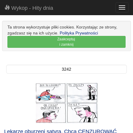
Wykop - Hity dnia
Toggl
navig
Ta strona wykorzystuje pliki cookies. Korzystając ze strony,
zgadzasz się na ich użycie.
Polityka Prywatności
Zaakceptuj
i zamknij
3242
Lekarze oburzeni satyrą. Chcą CENZUROWAĆ