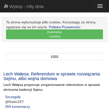
Wykop - Hity dnia
Toggl
navig
Ta strona wykorzystuje pliki cookies. Korzystając ze strony,
zgadzasz się na ich użycie.
Polityka Prywatności
Zaakceptuj
i zamknij
1055
Lech Wałęsa: Referendum w sprawie rozwiązania
Sejmu, albo wojna domowa
Lech Wałęsa proponuje zorganizowanie referendum w sprawie
skrócenia kadencji Sejmu.
Szczegóły
@RadioZET
359 komentarzy