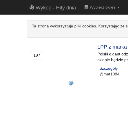
Wykop - Hity dnia
Wybierz okres
Ta strona wykorzystuje pliki cookies. Korzystając ze 
LPP z marka 
Polski gigant od
197
sklepie będzie 
Szczegóły
@mat1984