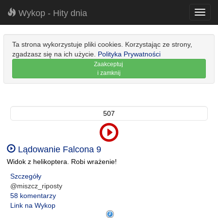
Wykop - Hity dnia
Toggl
navig
Ta strona wykorzystuje pliki cookies. Korzystając ze strony,
zgadzasz się na ich użycie.
Polityka Prywatności
Zaakceptuj
i zamknij
507
Lądowanie Falcona 9
Widok z helikoptera. Robi wrażenie!
Szczegóły
@miszcz_riposty
58 komentarzy
Link na Wykop