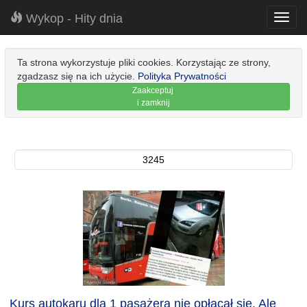
Wykop - Hity dnia
Toggl
navig
Ta strona wykorzystuje pliki cookies. Korzystając ze strony,
zgadzasz się na ich użycie.
Polityka Prywatności
Zaakceptuj
i zamknij
3245
Kurs autokaru dla 1 pasażera nie opłacał się. Ale