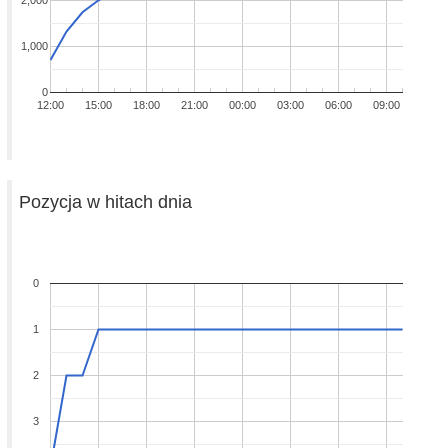
2,000
1,000
0
12:00
15:00
18:00
21:00
00:00
03:00
06:00
09:00
Pozycja w hitach dnia
0
1
2
3