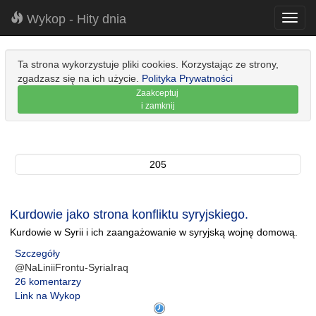
Wykop - Hity dnia
Toggl
navig
Ta strona wykorzystuje pliki cookies. Korzystając ze strony,
zgadzasz się na ich użycie.
Polityka Prywatności
Zaakceptuj
i zamknij
205
Kurdowie jako strona konfliktu syryjskiego.
Kurdowie w Syrii i ich zaangażowanie w syryjską wojnę domową.
Szczegóły
@NaLiniiFrontu-SyriaIraq
26 komentarzy
Link na Wykop