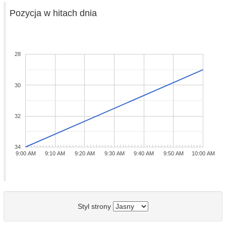
Pozycja w hitach dnia
28
30
32
34
9:00 AM
9:10 AM
9:20 AM
9:30 AM
9:40 AM
9:50 AM
10:00 AM
Styl strony