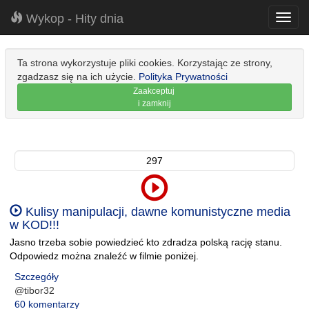
Wykop - Hity dnia
Toggl
navig
Ta strona wykorzystuje pliki cookies. Korzystając ze strony,
zgadzasz się na ich użycie.
Polityka Prywatności
Zaakceptuj
i zamknij
297
Kulisy manipulacji, dawne komunistyczne media
w KOD!!!
Jasno trzeba sobie powiedzieć kto zdradza polską rację stanu.
Odpowiedz można znaleźć w filmie poniżej.
Szczegóły
@tibor32
60 komentarzy