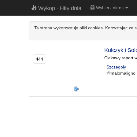
Wykop - Hity dnia
Wybierz okres
Ta strona wykorzystuje pliki cookies. Korzystając ze 
Kulczyk i So
Ciekawy raport w
444
Szczegóły
@malomaligno