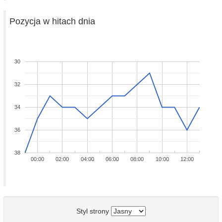
Pozycja w hitach dnia
30
32
34
36
38
00:00
02:00
04:00
06:00
08:00
10:00
12:00
Styl strony