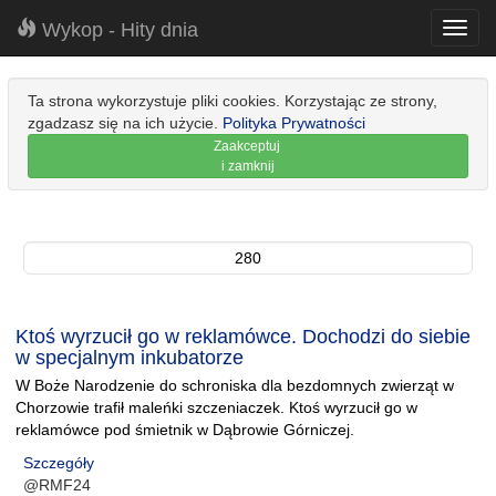
Wykop - Hity dnia
Toggl
navig
Ta strona wykorzystuje pliki cookies. Korzystając ze strony,
zgadzasz się na ich użycie.
Polityka Prywatności
Zaakceptuj
i zamknij
280
Ktoś wyrzucił go w reklamówce. Dochodzi do siebie
w specjalnym inkubatorze
W Boże Narodzenie do schroniska dla bezdomnych zwierząt w
Chorzowie trafił maleńki szczeniaczek. Ktoś wyrzucił go w
reklamówce pod śmietnik w Dąbrowie Górniczej.
Szczegóły
@RMF24