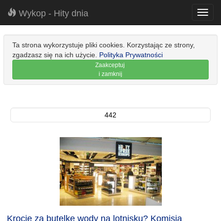
Wykop - Hity dnia
Toggl
navig
Ta strona wykorzystuje pliki cookies. Korzystając ze strony,
zgadzasz się na ich użycie.
Polityka Prywatności
Zaakceptuj
i zamknij
442
Krocie za butelkę wody na lotnisku? Komisja