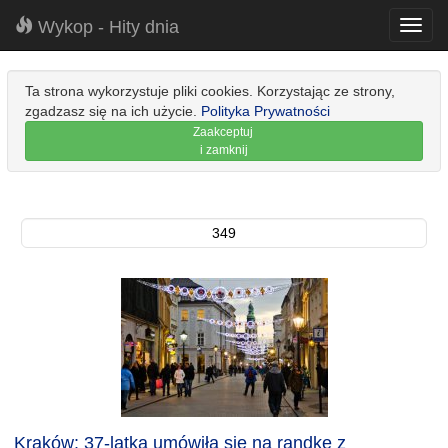
Wykop - Hity dnia
Toggl
navig
Ta strona wykorzystuje pliki cookies. Korzystając ze strony,
zgadzasz się na ich użycie.
Polityka Prywatności
Zaakceptuj
i zamknij
349
Kraków: 37-latka umówiła się na randkę z