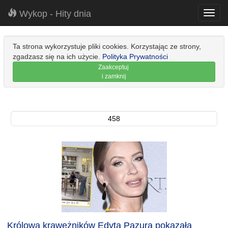
Wykop - Hity dnia
Toggl
navig
Ta strona wykorzystuje pliki cookies. Korzystając ze strony,
zgadzasz się na ich użycie.
Polityka Prywatności
Zaakceptuj
i zamknij
458
Królowa krawężników Edyta Pazura pokazała