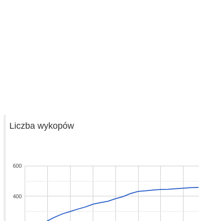
Liczba wykopów
600
400