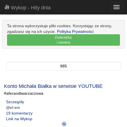
Wykop - Hity dnia
Toggl
navig
Ta strona wykorzystuje pliki cookies. Korzystając ze strony,
zgadzasz się na ich użycie.
Polityka Prywatności
Zaakceptuj
i zamknij
985
Konto Michała Białka w serwisie YOUTUBE
#aferaodtwarzaczowa
Szczegóły
@el-em
19 komentarzy
Link na Wykop