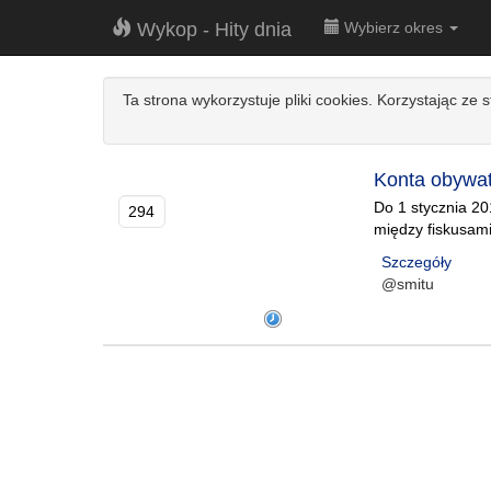
Wykop - Hity dnia
Wybierz okres
Ta strona wykorzystuje pliki cookies. Korzystając ze 
Konta obywat
Do 1 stycznia 2
294
między fiskusam
Szczegóły
@smitu