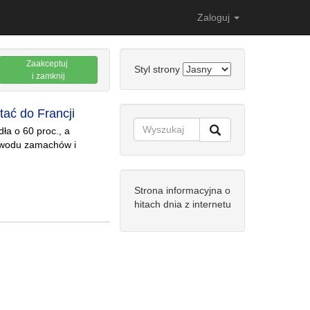
Zaloguj
Zaakceptuj
Styl strony
i zamknij
tać do Francji
ła o 60 proc., a
powodu zamachów i
Strona informacyjna o
hitach dnia z internetu