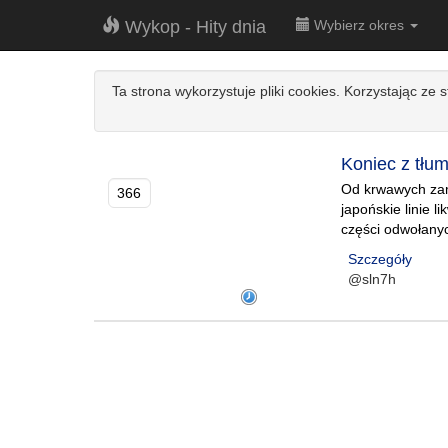
Wykop - Hity dnia
Wybierz okres
Ta strona wykorzystuje pliki cookies. Korzystając ze 
Koniec z tłu
Od krwawych zama
366
japońskie linie 
części odwołanyc
Szczegóły
@sln7h