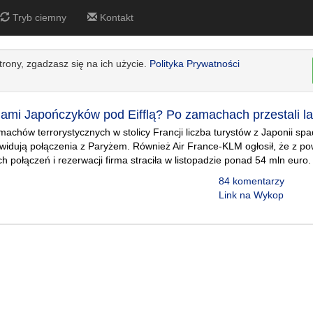
Tryb ciemny
Kontakt
strony, zgadzasz się na ich użycie.
Polityka Prywatności
mami Japończyków pod Eifflą? Po zamachach przestali la
chów terrorystycznych w stolicy Francji liczba turystów z Japonii spad
likwidują połączenia z Paryżem. Również Air France-KLM ogłosił, że z 
h połączeń i rezerwacji firma straciła w listopadzie ponad 54 mln euro.
84 komentarzy
Link na Wykop