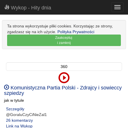
Wykop - Hity dnia
Toggl
navig
Ta strona wykorzystuje pliki cookies. Korzystając ze strony,
zgadzasz się na ich użycie.
Polityka Prywatności
Zaakceptuj
i zamknij
360
Komunistyczna Partia Polski - Zdrajcy i sowieccy
szpiedzy
jak w tytule
Szczegóły
@GoraluCzyCiNieZal1
26 komentarzy
Link na Wykop