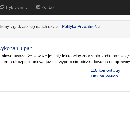
Tryb ciemny
Kontakt
strony, zgadzasz się na ich użycie.
Polityka Prywatności
wykonaniu pani
eniowa uważa, że zawsze jest się lekko winy zdarzenia #pdk, na szcz
 i firma ubezpieczeniowa już nie wyprze się odszkodowania od sprawcy
115 komentarzy
Link na Wykop