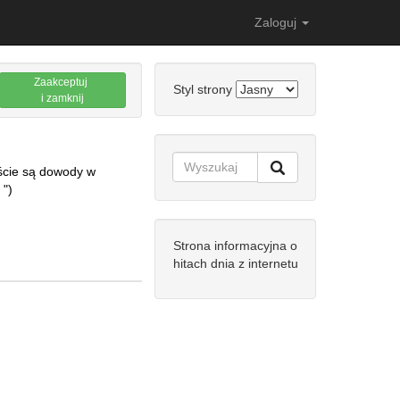
Zaloguj
Zaakceptuj
Styl strony
i zamknij
ęście są dowody w
 ")
Strona informacyjna o
hitach dnia z internetu