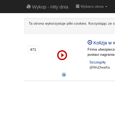
Wykop - Hity dnia
Wybierz okres
Ta strona wykorzystuje pliki cookies. Korzystając ze 
Kolizja w 
Firma ubezpiecz
471
postaci nagrania
Szczegóły
@WuDwaKa