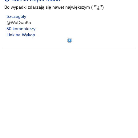
Bo wypadki zdarzają się nawet największym ( ͡° ͜ʖ ͡°)
Szczegóły
@WuDwaKa
50 komentarzy
Link na Wykop