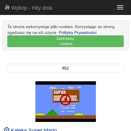
Wykop - Hity dnia
Toggl
navig
Ta strona wykorzystuje pliki cookies. Korzystając ze strony,
zgadzasz się na ich użycie.
Polityka Prywatności
Zaakceptuj
i zamknij
952
Kaleka Super Mario