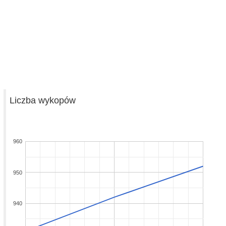
Liczba wykopów
960
950
940