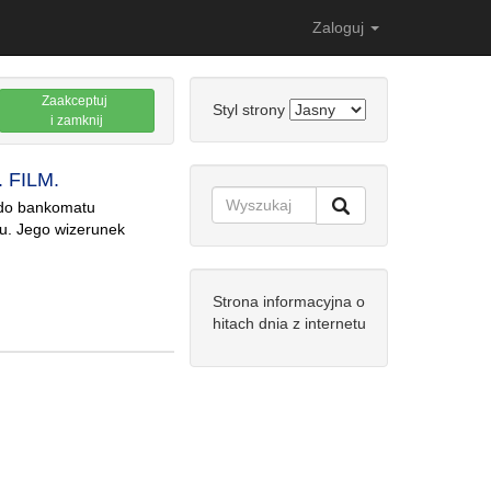
Zaloguj
Zaakceptuj
Styl strony
i zamknij
. FILM.
ł do bankomatu
fu. Jego wizerunek
Strona informacyjna o
hitach dnia z internetu