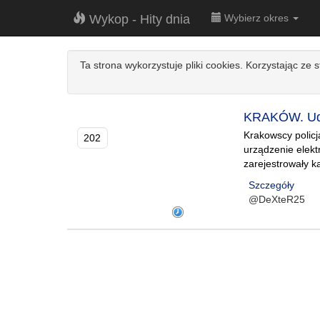
Wykop - Hity dnia
Wybierz okres
Ta strona wykorzystuje pliki cookies. Korzystając ze 
KRAKÓW. Udaw
Krakowscy policj
202
urządzenie elekt
zarejestrowały k
Szczegóły
@DeXteR25