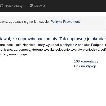
Tryb ciemny
Kontakt
strony, zgadzasz się na ich użycie.
Polityka Prywatności
ał, że naprawia bankomaty. Tak naprawdę je okradał
anci poszukują złodzieja, który wykradał pieniądze z banków. Podpina
roniczne, za pomocą którego wysyłał polecenie wypłaty pieniędzy z sej
amery monitoringu.
108 komentarzy
Link na Wykop