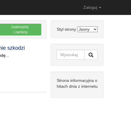
Zaloguj
Zaakceptuj
Styl strony
i zamknij
nie szkodzi
dę...
Strona informacyjna o
hitach dnia z internetu