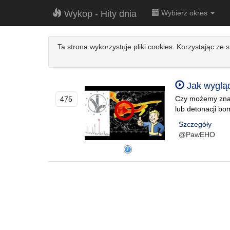
Wykop - Hity dnia
Wybierz okres
Ta strona wykorzystuje pliki cookies. Korzystając ze 
Jak wygląd
Czy możemy znal
475
lub detonacji b
Szczegóły
@PawEHO