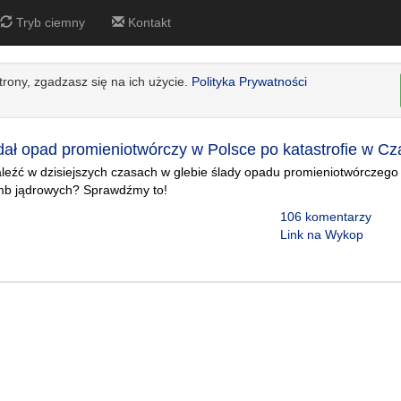
Tryb ciemny
Kontakt
strony, zgadzasz się na ich użycie.
Polityka Prywatności
ał opad promieniotwórczy w Polsce po katastrofie w Cz
eźć w dzisiejszych czasach w glebie ślady opadu promieniotwórczego 
omb jądrowych? Sprawdźmy to!
106 komentarzy
Link na Wykop