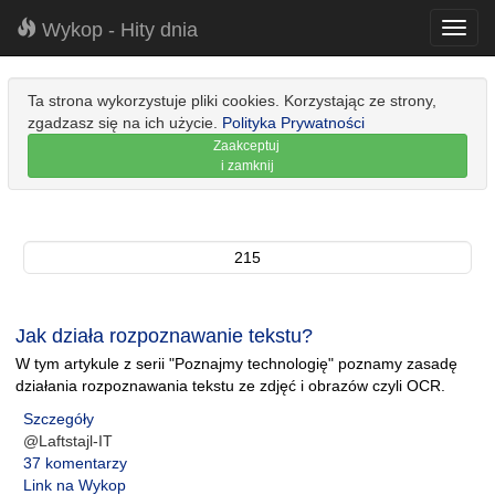
Wykop - Hity dnia
Toggl
navig
Ta strona wykorzystuje pliki cookies. Korzystając ze strony,
zgadzasz się na ich użycie.
Polityka Prywatności
Zaakceptuj
i zamknij
215
Jak działa rozpoznawanie tekstu?
W tym artykule z serii "Poznajmy technologię" poznamy zasadę
działania rozpoznawania tekstu ze zdjęć i obrazów czyli OCR.
Szczegóły
@Laftstajl-IT
37 komentarzy
Link na Wykop