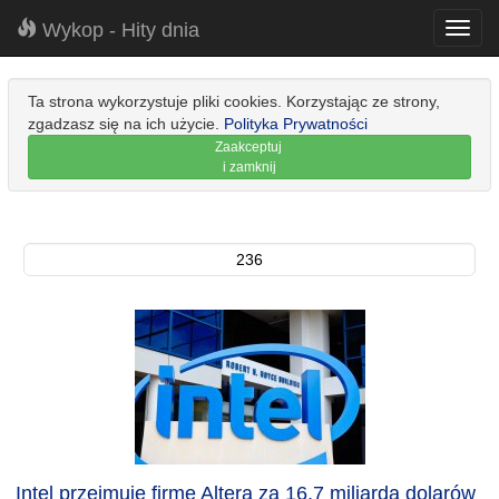
Wykop - Hity dnia
Toggl
navig
Ta strona wykorzystuje pliki cookies. Korzystając ze strony,
zgadzasz się na ich użycie.
Polityka Prywatności
Zaakceptuj
i zamknij
236
Intel przejmuje firmę Altera za 16,7 miliarda dolarów