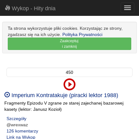
Wykop - Hity dnia
Toggl
navig
Ta strona wykorzystuje pliki cookies. Korzystając ze strony,
zgadzasz się na ich użycie.
Polityka Prywatności
Zaakceptuj
i zamknij
450
Imperium Kontratakuje (piracki lektor 1988)
Fragmenty Epizodu V zgrane ze starej zajechanej bazarowej
kasety (lektor: Janusz Kozioł)
Szczegóły
@wrexwaz
126 komentarzy
Link na Wykop