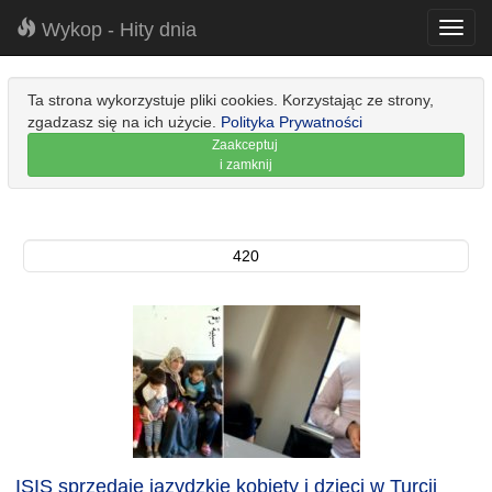
Wykop - Hity dnia
Toggl
navig
Ta strona wykorzystuje pliki cookies. Korzystając ze strony,
zgadzasz się na ich użycie.
Polityka Prywatności
Zaakceptuj
i zamknij
420
ISIS sprzedaje jazydzkie kobiety i dzieci w Turcji