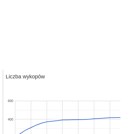
Liczba wykopów
600
400